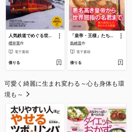
人気鉄道でめぐる世界遺産
「皇帝・王様」たちの世界史
櫻井寛
作
島崎晋
作
電子書籍
電子書籍
借りる
借りる
可愛く綺麗に生まれ変わる～心も身体も環
境も～