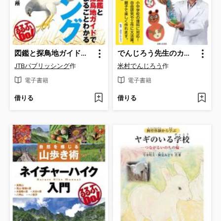
図鑑と探鳥地ガイドでまるごとわかる バードウォッチング
でんじろう先生のカッコいい!科学おもちゃ
JTBパブリッシング
作
米村でんじろう
作
電子書籍
電子書籍
借りる
借りる