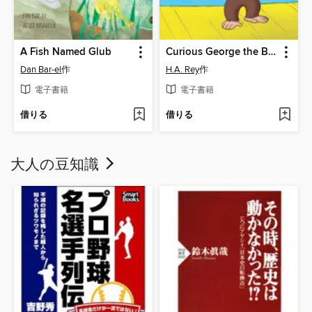
A Fish Named Glub
Curious George the Boat Show
Dan Bar-el
作
H.A. Rey
作
電子書籍
電子書籍
借りる
借りる
大人の豆知識