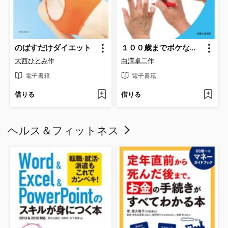
のばすだけダイエット
１００歳までボケない手指体操
大西ひとみ
作
白澤卓二
作
電子書籍
電子書籍
借りる
借りる
ヘルス＆フィットネス