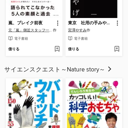
嵐、ブレイク前夜
東京 社用の手みやげ―贈って喜ばれる極上の和菓子
元「嵐」側近スタッフ一同
作
宮澤やすみ
作
電子書籍
電子書籍
借りる
借りる
サイエンスクエスト～Nature story～