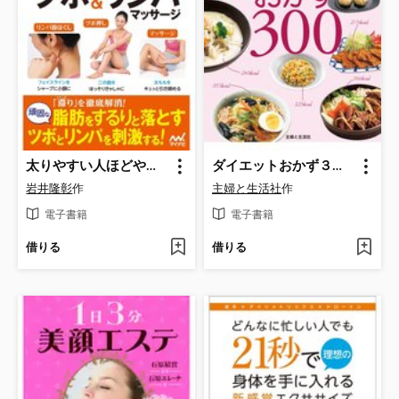
太りやすい人ほどやせるツボ＆リンパマッサージ
ダイエットおかず３００ おなかいっぱい食べられる!
岩井隆彰
作
主婦と生活社
作
電子書籍
電子書籍
借りる
借りる