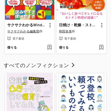
サクサクわかるWindows 10
日焼け・乾燥・ストレスに負けない アンチエイジングレシピ from 姫ごはん
サクサクわかる編集部
作
和田良美
作
電子書籍
電子書籍
借りる
借りる
すべてのノンフィクション