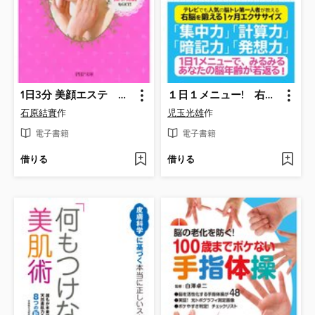
1日3分 美顔エステ ナチュラルパックと体温UPで極上美肌をGET!
１日１メニュー! 右脳活性トレーニングで頭も体もボケない人になる!
石原結實
作
児玉光雄
作
電子書籍
電子書籍
借りる
借りる