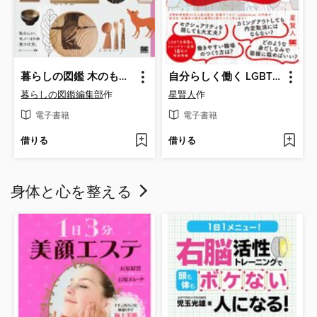
暮らしの図鑑 木のもの 楽しむ工夫×木工作家・ブランド27× 基礎知識
自分らしく働く LGBTの就活・転職の不安が解消する本
暮らしの図鑑編集部
作
星賢人
作
電子書籍
電子書籍
借りる
借りる
身体と心を整える