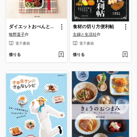
ダイエットおべんとう３００ 組み合わせ自由自在!しっかり食べて、しっかりやせる!
食材の切り方便利帖
牧野直子
作
主婦と生活社
作
電子書籍
電子書籍
借りる
借りる