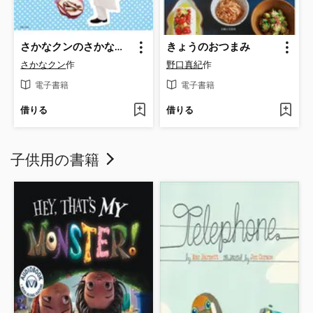
さかなクンのさかなレシピ 日本一の魚通が教えるギョギョうまっ!なおかずたち
きょうのおつまみ
さかなクン
作
野口真紀
作
電子書籍
電子書籍
借りる
借りる
子供用の書籍