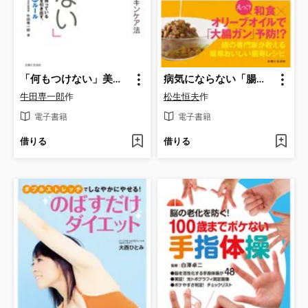
「何もつけない」美肌術
病気にならない「腸活」レシピ
牛田専一郎
作
松生恒夫
作
電子書籍
電子書籍
借りる
借りる