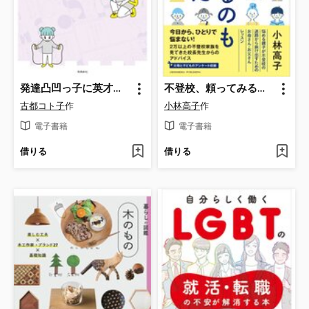
発達凸凹っ子に英才療育?してみた 生後0日からの子育てバトル
不登校、頼ってみるのもいいものだ
古都コト子
作
小林高子
作
電子書籍
電子書籍
借りる
借りる