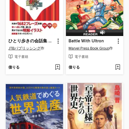
ひとり歩きの会話集 スペイン語
Battle With Ultron
JTBパブリッシング
作
Marvel Press Book Group
作
電子書籍
電子書籍
借りる
借りる