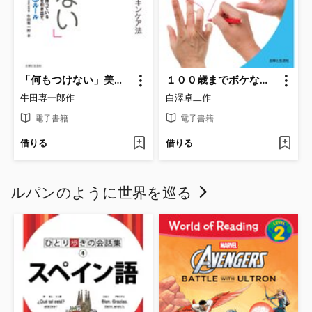
「何もつけない」美肌術
１００歳までボケない手指体操
牛田専一郎
作
白澤卓二
作
電子書籍
電子書籍
借りる
借りる
ルパンのように世界を巡る