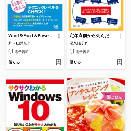
Word＆Excel＆PowerPointのスキルが身につく本
定年直前から死んだ後まで。お金の手続きがすべてわかる本
野々山美紀
作
尾久陽子
作
電子書籍
電子書籍
借りる
借りる