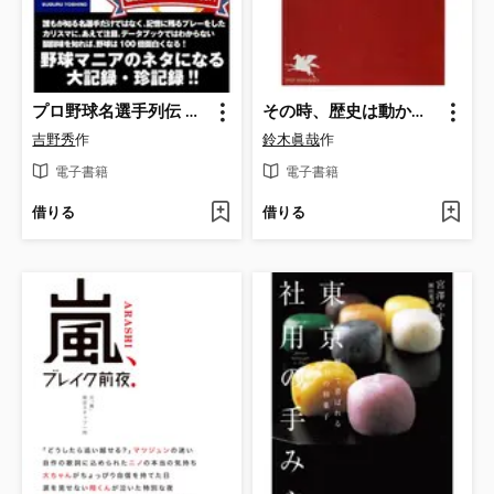
プロ野球名選手列伝 不滅の記録を残した超人から知られざるツワモノまで
その時、歴史は動かなかった!? じつにアヤシイ「日本史の転換点」
吉野秀
作
鈴木眞哉
作
電子書籍
電子書籍
借りる
借りる