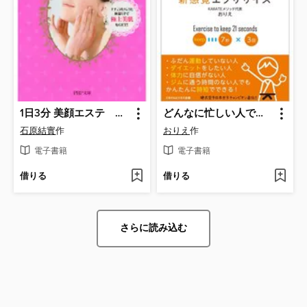
1日3分 美顔エステ ナチュラルパックと体温UPで極上美肌をGET!
どんなに忙しい人でも21秒で理想の身体を手に入れる新感覚エクササイズ
石原結實
作
おりえ
作
電子書籍
電子書籍
借りる
借りる
さらに読み込む